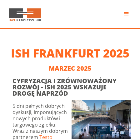
Przejdź
do
treści
H&S
Kabeltechnik
ISH FRANKFURT 2025
MARZEC 2025
CYFRYZACJA I ZRÓWNOWAŻONY
ROZWÓJ - ISH 2025 WSKAZUJE
DROGĘ NAPRZÓD
5 dni pełnych dobrych
dyskusji, imponujących
nowych produktów i
targowego zgiełku:
Wraz z naszym dobrym
partnerem
Testo