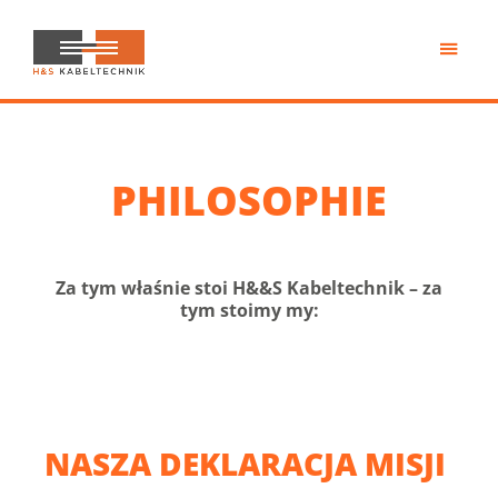
Przejdź
do
treści
H&S
Kabeltechnik
PHILOSOPHIE
Za tym właśnie stoi H&&S Kabeltechnik – za
tym stoimy my:
NASZA DEKLARACJA MISJI