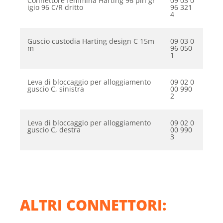
Connettore femmina Harting 96 pin gr
09 03 0
igio 96 C/R dritto
96 321
4
Guscio custodia Harting design C 15m
09 03 0
m
96 050
1
Leva di bloccaggio per alloggiamento
09 02 0
guscio C, sinistra
00 990
2
Leva di bloccaggio per alloggiamento
09 02 0
guscio C, destra
00 990
3
ALTRI CONNETTORI: