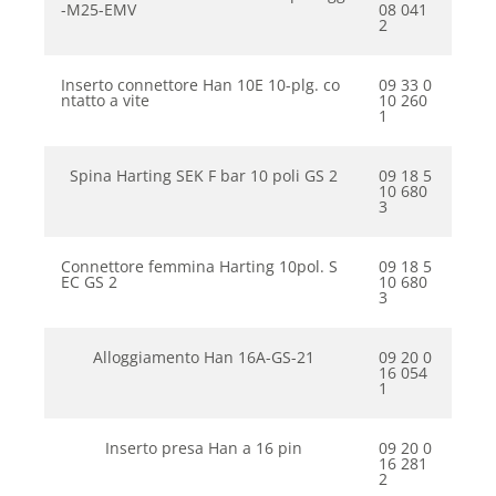
-M25-EMV
08 041
2
Inserto connettore Han 10E 10-plg. co
09 33 0
ntatto a vite
10 260
1
Spina Harting SEK F bar 10 poli GS 2
09 18 5
10 680
3
Connettore femmina Harting 10pol. S
09 18 5
EC GS 2
10 680
3
Alloggiamento Han 16A-GS-21
09 20 0
16 054
1
Inserto presa Han a 16 pin
09 20 0
16 281
2