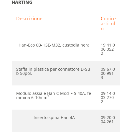
HARTING
Descrizione
Codice
articol
o
Han-Eco 6B-HSE-M32, custodia nera
19 41 0
06 052
2
Staffa in plastica per connettore D-Su
09 67 0
b 50pol.
00 991
3
Modulo assiale Han C Mod-F-S 40A, fe
09 14 0
mmina 6-10mm²
03 270
2
Inserto spina Han 4A
09 20 0
04 261
1