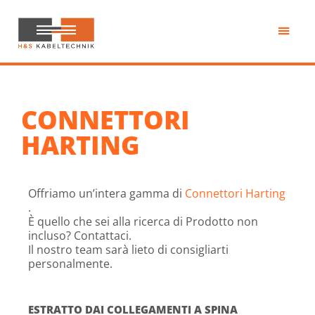
Passa
al
contenuto
H&S
principale
Kabeltechnik
CONNETTORI
HARTING
Offriamo un’intera gamma di
Connettori Harting
.
È quello che sei alla ricerca di Prodotto non
incluso? Contattaci.
Il nostro team sarà lieto di consigliarti
personalmente.
ESTRATTO DAI COLLEGAMENTI A SPINA