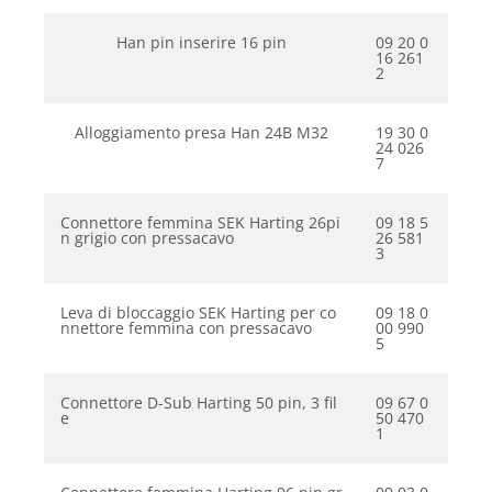
Han pin inserire 16 pin
09 20 0
16 261
2
Alloggiamento presa Han 24B M32
19 30 0
24 026
7
Connettore femmina SEK Harting 26pi
09 18 5
n grigio con pressacavo
26 581
3
Leva di bloccaggio SEK Harting per co
09 18 0
nnettore femmina con pressacavo
00 990
5
Connettore D-Sub Harting 50 pin, 3 fil
09 67 0
e
50 470
1