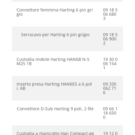
Connettore femmina Harting 6 pin gri
09 18 5
gio
06 680
3
Serracavo per Harting 6 pin grigio
09 18 5
06 900
2
Custodia mobile Harting HAN6B N-S
19 30 0
M25 1B
06 154
1
Inserto presa Harting HAN6ES a 6 pol
09 330
i. 6B
062 71
6
Connettore D-Sub Harting 9 poli, 2 file
09 66 1
18 650
0
Custodia a manicotto Han Compact-gg
19 12 0