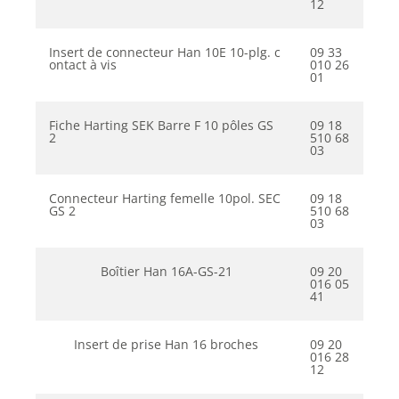
12
Insert de connecteur Han 10E 10-plg. c
09 33
ontact à vis
010 26
01
Fiche Harting SEK Barre F 10 pôles GS
09 18
2
510 68
03
Connecteur Harting femelle 10pol. SEC
09 18
GS 2
510 68
03
Boîtier Han 16A-GS-21
09 20
016 05
41
Insert de prise Han 16 broches
09 20
016 28
12