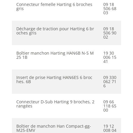
Connecteur femelle Harting 6 broches
09 18
gris
506 68
03
Décharge de traction pour Harting 6 br
09 18
oches gris
506 90
02
Boîtier manchon Harting HAN6B N-S M
19 30
25 1B
006 15
41
Insert de prise Harting HAN6ES 6 broc
09 330
hes. 6B
062 71
6
Connecteur D-Sub Harting 9 broches, 2
09 66
rangées
118 65
00
Boîtier de manchon Han Compact-gg-
19 12
M25-EMV
008 04