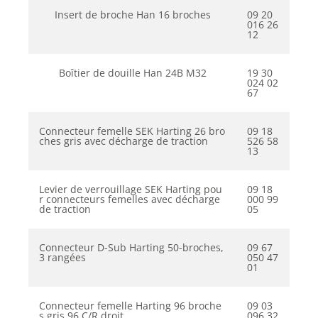
Insert de broche Han 16 broches
09 20
016 26
12
Boîtier de douille Han 24B M32
19 30
024 02
67
Connecteur femelle SEK Harting 26 bro
09 18
ches gris avec décharge de traction
526 58
13
Levier de verrouillage SEK Harting pou
09 18
r connecteurs femelles avec décharge
000 99
de traction
05
Connecteur D-Sub Harting 50-broches,
09 67
3 rangées
050 47
01
Connecteur femelle Harting 96 broche
09 03
s gris 96 C/R droit
096 32