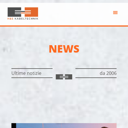
Passa
al
contenuto
H&S
principale
Kabeltechnik
NEWS
Ultime notizie
da 2006