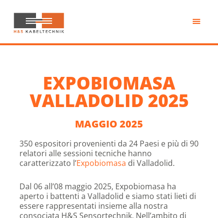
Passa
al
contenuto
H&S
principale
Kabeltechnik
EXPOBIOMASA
VALLADOLID 2025
MAGGIO 2025
350 espositori provenienti da 24 Paesi e più di 90
relatori alle sessioni tecniche hanno
caratterizzato l’
Expobiomasa
di Valladolid.
Dal 06 all’08 maggio 2025, Expobiomasa ha
aperto i battenti a Valladolid e siamo stati lieti di
essere rappresentati insieme alla nostra
consociata H&S Sensortechnik. Nell’ambito di