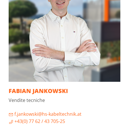
FABIAN JANKOWSKI
Vendite tecniche
f.jankowski@hs-kabeltechnik.at
+43(0) 77 62 / 43 705-25