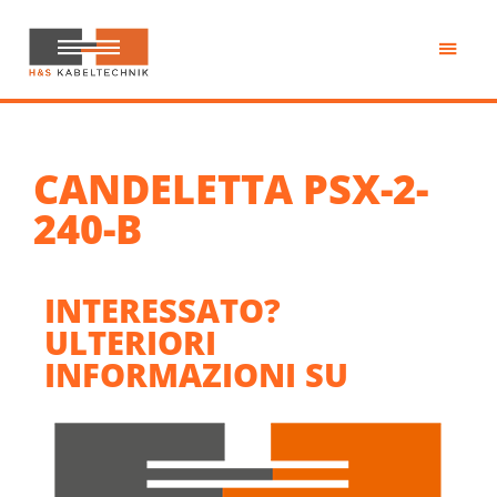
Passa
al
contenuto
H&S
principale
Kabeltechnik
CANDELETTA PSX-2-
240-B
INTERESSATO?
ULTERIORI
INFORMAZIONI SU