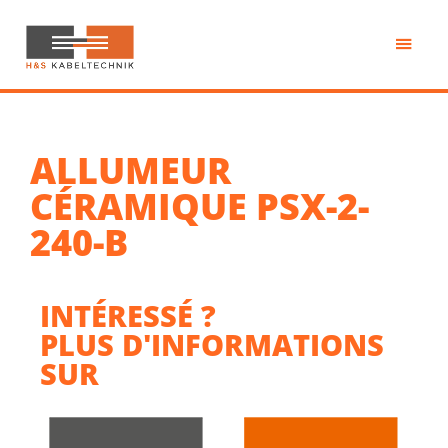
Passer
au
contenu
H&S
principal
Kabeltechnik
ALLUMEUR
CÉRAMIQUE PSX-2-
240-B
INTÉRESSÉ ?
PLUS D'INFORMATIONS
SUR