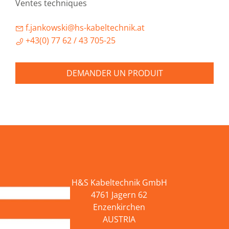
Ventes techniques
f.jankowski@hs-kabeltechnik.at
+43(0) 77 62 / 43 705-25
DEMANDER UN PRODUIT
H&S Kabeltechnik GmbH
4761 Jagern 62
Enzenkirchen
AUSTRIA