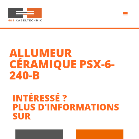
Passer
au
contenu
H&S
principal
Kabeltechnik
ALLUMEUR
CÉRAMIQUE PSX-6-
240-B
INTÉRESSÉ ?
PLUS D'INFORMATIONS
SUR