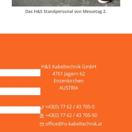
Das H&S Standpersonal von Messetag 2.
H&S Kabeltechnik GmbH
4761 Jagern 62
Enzenkirchen
AUSTRIA
+43(0) 77 62 / 43 705-0
+43(0) 77 62 / 43 705-50
office@hs-kabeltechnik.at