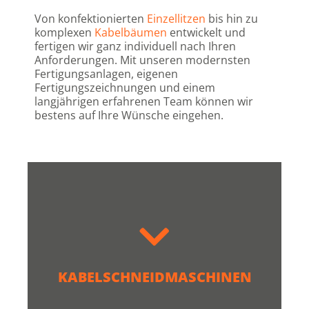
Von konfektionierten
Einzellitzen
bis hin zu
komplexen
Kabelbäumen
entwickelt und
fertigen wir ganz individuell nach Ihren
Anforderungen. Mit unseren modernsten
Fertigungsanlagen, eigenen
Fertigungszeichnungen und einem
langjährigen erfahrenen Team können wir
bestens auf Ihre Wünsche eingehen.
an verschiendsten Kabeltypen.
bearbeiten jährlich über 10 Millionen Meter
Halbautomaten und weitere kleine Modelle
KABELSCHNEIDMASCHINEN
Vollautomatische Zuschnittanlagen,