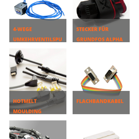
4-WEGE
STECKER FÜR
UMKEHRVENTILSPU
GRUNDFOS ALPHA
LE
PUMPE
MEHR
MEHR
HOTMELT
FLACHBANDKABEL
MOULDING
MEHR
MEHR