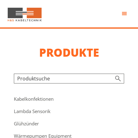
Zum
Inhalt
springen
H&S
Kabeltechnik
PRODUKTE
Kabelkonfektionen
Lambda Sensorik
Glühzünder
Wärmepumpen Equipment