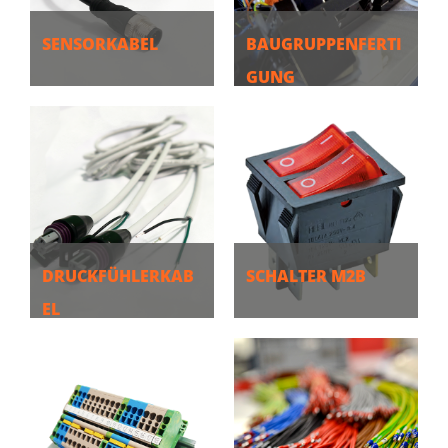
SENSORKABEL
BAUGRUPPENFERTI
GUNG
MEHR
MEHR
DRUCKFÜHLERKAB
SCHALTER M2B
EL
MEHR
MEHR