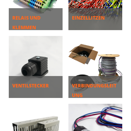
RELAIS UND
EINZELLITZEN
KLEMMEN
MEHR
MEHR
VENTILSTECKER
VERBINDUNGSLEIT
UNG
MEHR
MEHR