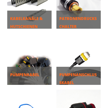
KABELKANÄLE &
PATRONENDRUCKS
HUTSCHIENEN
CHALTER
MEHR
MEHR
PUMPENKABEL
PUMPENANSCHLUS
SKABEL
MEHR
MEHR