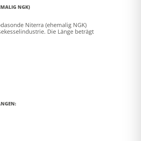
EMALIG NGK)
mbdasonde Niterra (ehemalig NGK)
kesselindustrie. Die Länge beträgt
ÄNGEN: