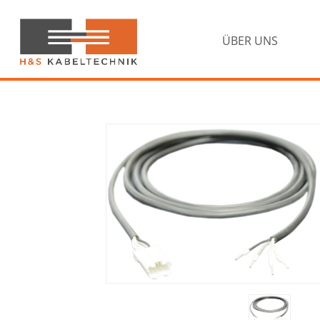
Zur
Zum
Hauptnavigation
Inhalt
springen
springen
ÜBER UNS
H&S
Kabeltechnik