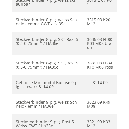
Steckverbinder 7-plg. weiss schr
3615-2 07 K0
aubbar
1
Steckverbinder 8-plg. weiss Sch
3515 08 K20
neidklemme GWT / Ha35e
M12
Steckverbinder 8-plg. SKT,Rast 5
3636 08 FB80
(0,5-0,75mm²) / HA36e
K03 M08 bra
un
Steckverbinder 8-plg. SKT,Rast 5
3636 08 FB34
(0,5-0,75mm²) / HA36e
K10 M08 rosa
Gehäuse Minimodul Buchse 9-p
3114 09
lg. schwarz 3114 09
Steckverbinder 9-plg. weiss Sch
3623 09 K49
neidklemm / HA36e
M08
Steckerverbinder 9-plg. Rast 5
3521 09 K33
Weiss GWT / Ha35e
M12