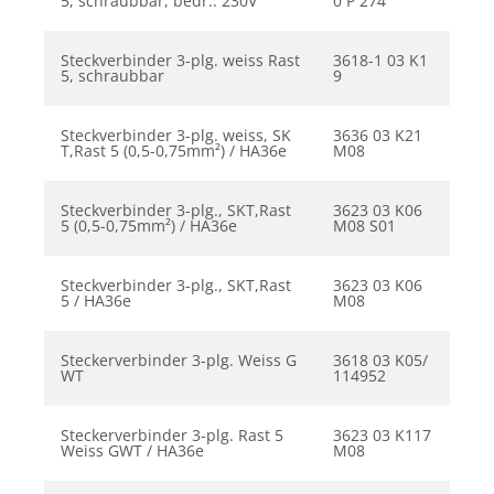
5, schraubbar, bedr.: 230V
0 P 274
Steckverbinder 3-plg. weiss Rast
3618-1 03 K1
5, schraubbar
9
Steckverbinder 3-plg. weiss, SK
3636 03 K21
T,Rast 5 (0,5-0,75mm²) / HA36e
M08
Steckverbinder 3-plg., SKT,Rast
3623 03 K06
5 (0,5-0,75mm²) / HA36e
M08 S01
Steckverbinder 3-plg., SKT,Rast
3623 03 K06
5 / HA36e
M08
Steckerverbinder 3-plg. Weiss G
3618 03 K05/
WT
114952
Steckerverbinder 3-plg. Rast 5
3623 03 K117
Weiss GWT / HA36e
M08