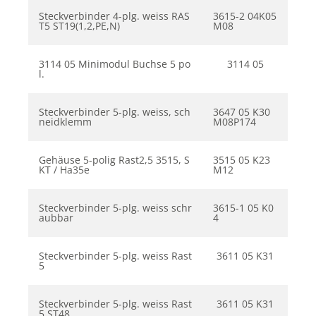
Steckverbinder 4-plg. weiss RAS
3615-2 04K05
T5 ST19(1,2,PE,N)
M08
3114 05 Minimodul Buchse 5 po
3114 05
l.
Steckverbinder 5-plg. weiss, sch
3647 05 K30
neidklemm
M08P174
Gehäuse 5-polig Rast2,5 3515, S
3515 05 K23
KT / Ha35e
M12
Steckverbinder 5-plg. weiss schr
3615-1 05 K0
aubbar
4
Steckverbinder 5-plg. weiss Rast
3611 05 K31
5
Steckverbinder 5-plg. weiss Rast
3611 05 K31
5 ST48