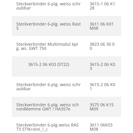
Steckverbinder 6-plg. weiss schr
3615-1 06 K1
aubbar
28
Steckverbinder 6-plg. weiss Rast
3611 06 K01
5
M08
Steckverbinder Multimodul 6pl
3823 06 30 0
g. ws. GWT 750
0
3615-2 06 K03 (ST22)
3615-2 06 K0
3
Steckverbinder 6-plg. weiss schr
3615-2 06 K0
aubbar
1
Steckverbinder 6-plg. weiss sch
3575 06 K15
neidklemme GWT / HA357e
M09
Steckverbinder 6-plg weiss RAS
3611 06K03
T5 ST9(+oioi_|_)
M08