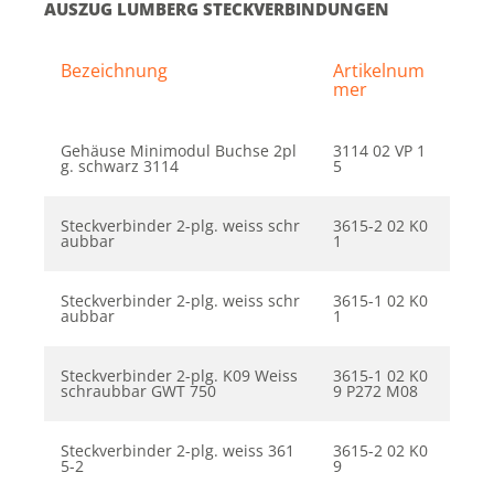
AUSZUG LUMBERG STECKVERBINDUNGEN
Bezeichnung
Artikelnum
mer
Gehäuse Minimodul Buchse 2pl
3114 02 VP 1
g. schwarz 3114
5
Steckverbinder 2-plg. weiss schr
3615-2 02 K0
aubbar
1
Steckverbinder 2-plg. weiss schr
3615-1 02 K0
aubbar
1
Steckverbinder 2-plg. K09 Weiss
3615-1 02 K0
schraubbar GWT 750
9 P272 M08
Steckverbinder 2-plg. weiss 361
3615-2 02 K0
5-2
9