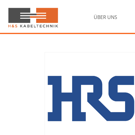
Zur
Zum
Hauptnavigation
Inhalt
springen
springen
ÜBER UNS
H&S
Kabeltechnik