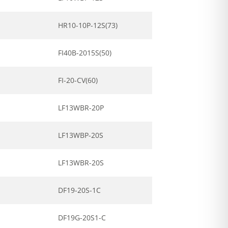
HR10-10P-12S(73)
FI40B-2015S(50)
FI-20-CV(60)
LF13WBR-20P
LF13WBP-20S
LF13WBR-20S
DF19-20S-1C
DF19G-20S1-C