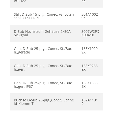
ert, 45°
5X
Stift D-Sub 15-plg., Conec, vz.,Lötan
301A1002
schl. GESPERRT
9X
D-Sub Hochstrom Gehäuse 2x50A,
3007W2PX
5xSignal
K99A10
Geh. D-Sub 25-plg., Conec, St./Buc
165X1020
h.,gerade
9X
Geh. D-Sub 25-plg., Conec, St./Buc
165X0266
h.,ger.
9X
Geh. D-Sub 25-plg., Conec, St./Buc
165X1533
h.,ger. IP67
9X
Buchse D-Sub 25-plg.,Conec, Schne
162A1191
id-Klemm-T
9