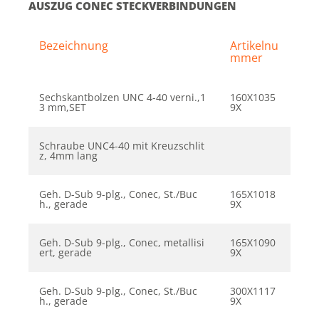
AUSZUG CONEC STECKVERBINDUNGEN
Bezeichnung
Artikelnu
mmer
Sechskantbolzen UNC 4-40 verni.,1
160X1035
3 mm,SET
9X
Schraube UNC4-40 mit Kreuzschlit
z, 4mm lang
Geh. D-Sub 9-plg., Conec, St./Buc
165X1018
h., gerade
9X
Geh. D-Sub 9-plg., Conec, metallisi
165X1090
ert, gerade
9X
Geh. D-Sub 9-plg., Conec, St./Buc
300X1117
h., gerade
9X