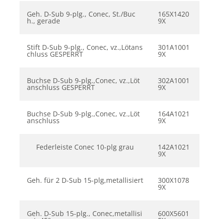
Geh. D-Sub 9-plg., Conec, St./Buc
165X1420
h., gerade
9X
Stift D-Sub 9-plg., Conec, vz.,Lötans
301A1001
chluss GESPERRT
9X
Buchse D-Sub 9-plg.,Conec, vz.,Löt
302A1001
anschluss GESPERRT
9X
Buchse D-Sub 9-plg.,Conec, vz.,Löt
164A1021
anschluss
9X
Federleiste Conec 10-plg grau
142A1021
9X
Geh. für 2 D-Sub 15-plg,metallisiert
300X1078
9X
Geh. D-Sub 15-plg., Conec,metallisi
600X5601