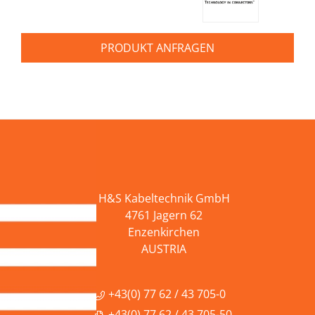
PRODUKT ANFRAGEN
H&S Kabeltechnik GmbH
4761 Jagern 62
Enzenkirchen
AUSTRIA
+43(0) 77 62 / 43 705-0
+43(0) 77 62 / 43 705-50