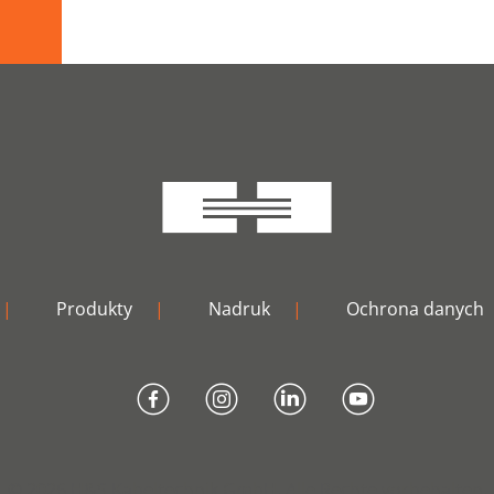
|
Produkty
|
Nadruk
|
Ochrona danych
© 2026 H&S Kabeltechnik GmbH. Alle Rechte vorbehalten.