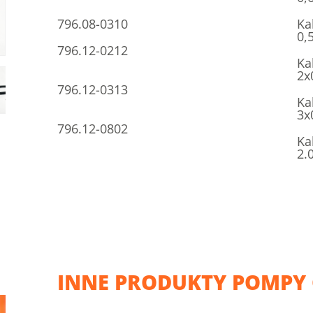
796.08-0310
Ka
0,
796.12-0212
Ka
2x
796.12-0313
Ka
3x
796.12-0802
Ka
2.
INNE PRODUKTY POMPY 