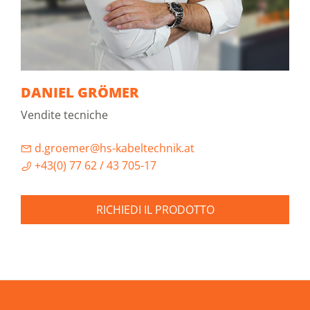
DANIEL GRÖMER
Vendite tecniche
d.groemer@hs-kabeltechnik.at
+43(0) 77 62 / 43 705-17
RICHIEDI IL PRODOTTO