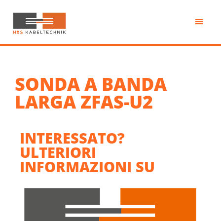
Passa
al
contenuto
H&S
principale
Kabeltechnik
SONDA A BANDA
LARGA ZFAS-U2
INTERESSATO?
ULTERIORI
INFORMAZIONI SU