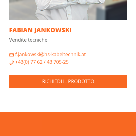
FABIAN JANKOWSKI
Vendite tecniche
f.jankowski@hs-kabeltechnik.at
+43(0) 77 62 / 43 705-25
RICHIEDI IL PRODOTTO