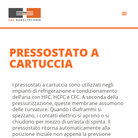
Passa
al
contenuto
H&S
principale
Kabeltechnik
PRESSOSTATO A
CARTUCCIA
I pressostati a cartuccia sono utilizzati negli
impianti di refrigerazione e condizionamento
dell’aria con HFC, HCFC e CFC. A seconda della
pressurizzazione, queste membrane assumono
delle curvature. Quando i diaframmi si
spezzano, i contatti elettrici si aprono o si
chiudono per mezzo di un’asta di spinta. Il
pressostato ritorna automaticamente alla
posizione iniziale non appena la pressione