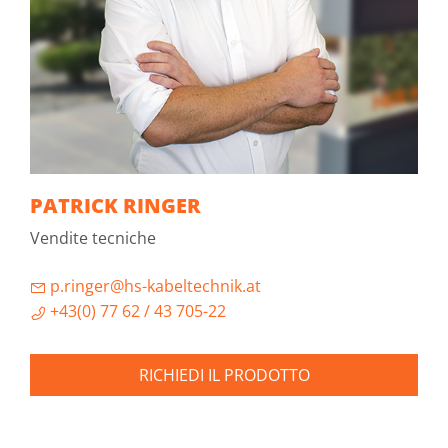
PATRICK RINGER
Vendite tecniche
p.ringer@hs-kabeltechnik.at
+43(0) 77 62 / 43 705-22
RICHIEDI IL PRODOTTO