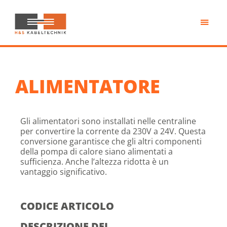
Passa
al
contenuto
H&S
principale
Kabeltechnik
ALIMENTATORE
Gli alimentatori sono installati nelle centraline
per convertire la corrente da 230V a 24V. Questa
conversione garantisce che gli altri componenti
della pompa di calore siano alimentati a
sufficienza. Anche l’altezza ridotta è un
vantaggio significativo.
CODICE ARTICOLO
DESCRIZIONE DEL