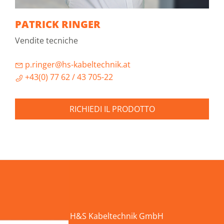
PATRICK RINGER
Vendite tecniche
p.ringer@hs-kabeltechnik.at
+43(0) 77 62 / 43 705-22
RICHIEDI IL PRODOTTO
H&S Kabeltechnik GmbH