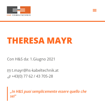
Passa
al
contenuto
H&S
principale
Kabeltechnik
THERESA MAYR
Con H&S da: 1.Giugno 2021
t.mayr@hs-kabeltechnik.at
+43(0) 77 62 / 43 705-28
„In H&S puoi semplicemente essere quello che
sei“