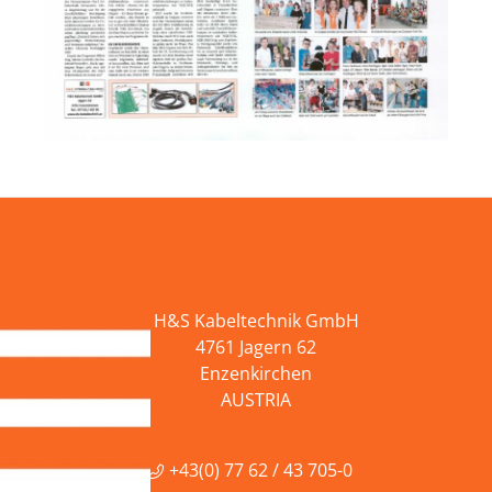
H&S Kabeltechnik GmbH
4761 Jagern 62
Enzenkirchen
AUSTRIA
+43(0) 77 62 / 43 705-0