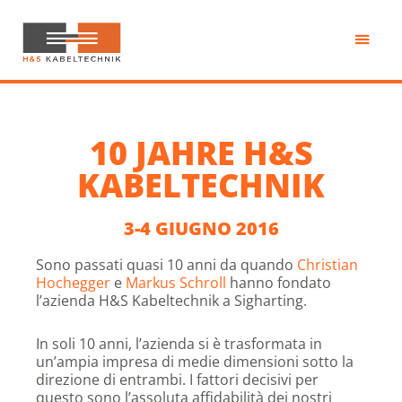
Passa
al
contenuto
H&S
principale
Kabeltechnik
10 JAHRE H&S
KABELTECHNIK
3-4 GIUGNO 2016
Sono passati quasi 10 anni da quando
Christian
Hochegger
e
Markus Schroll
hanno fondato
l’azienda H&S Kabeltechnik a Sigharting.
In soli 10 anni, l’azienda si è trasformata in
un’ampia impresa di medie dimensioni sotto la
direzione di entrambi. I fattori decisivi per
questo sono l’assoluta affidabilità dei nostri