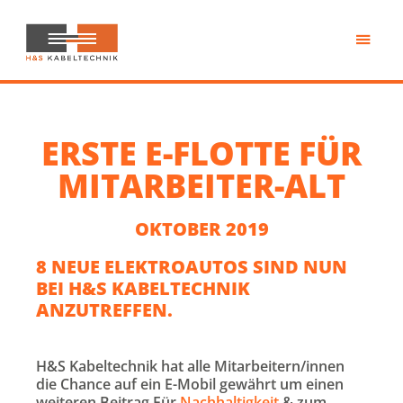
Zum
Inhalt
springen
H&S
Kabeltechnik
ERSTE E-FLOTTE FÜR
MITARBEITER-ALT
OKTOBER 2019
8 NEUE ELEKTROAUTOS SIND NUN
BEI H&S KABELTECHNIK
ANZUTREFFEN.
H&S Kabeltechnik hat alle Mitarbeitern/innen
die Chance auf ein E-Mobil gewährt um einen
weiteren Beitrag Für
Nachhaltigkeit
& zum