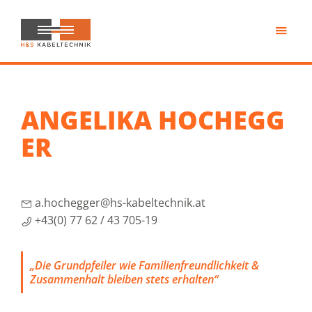
Zum
Inhalt
springen
H&S
Kabeltechnik
ANGELIKA HOCHEGG
ER
a.hochegger@hs-kabeltechnik.at
+43(0) 77 62 / 43 705-19
„Die Grundpfeiler wie Familienfreundlichkeit &
Zusammenhalt bleiben stets erhalten“