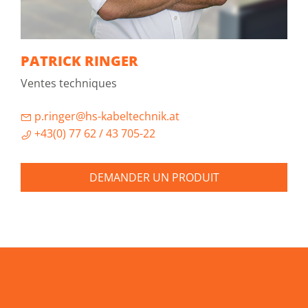
PATRICK RINGER
Ventes techniques
p.ringer@hs-kabeltechnik.at
+43(0) 77 62 / 43 705-22
DEMANDER UN PRODUIT