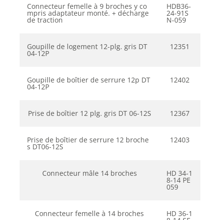
Connecteur femelle à 9 broches y co
HDB36-
mpris adaptateur monté. + décharge
24-91S
de traction
N-059
Goupille de logement 12-plg. gris DT
12351
04-12P
Goupille de boîtier de serrure 12p DT
12402
04-12P
Prise de boîtier 12 plg. gris DT 06-12S
12367
Prise de boîtier de serrure 12 broche
12403
s DT06-12S
Connecteur mâle 14 broches
HD 34-1
8-14 PE
059
Connecteur femelle à 14 broches
HD 36-1