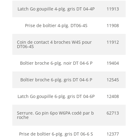
Latch Go goupille 4-plg. gris DT 04-4P
11913
Prise de boîtier 4-plg. DT06-4S
11908
Coin de contact 4 broches W4S pour
11912
DT06-4S
Boîtier broche 6-plg. noir DT 04-6 P
19404
Boîtier broche 6-plg. gris DT 04-6 P
12545
Latch Go goupille 6-plg. gris DT 04-6P
12408
Serrure. Go pin 6po W6PA codé par b
62713
roche
Prise de boîtier 6-plg. gris DT 06-6 S
12377