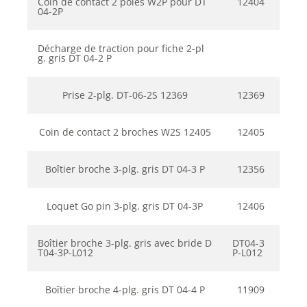
Coin de contact 2 pôles W2P pour DT
12404
04-2P
Décharge de traction pour fiche 2-pl
g. gris DT 04-2 P
Prise 2-plg. DT-06-2S 12369
12369
Coin de contact 2 broches W2S 12405
12405
Boîtier broche 3-plg. gris DT 04-3 P
12356
Loquet Go pin 3-plg. gris DT 04-3P
12406
Boîtier broche 3-plg. gris avec bride D
DT04-3
T04-3P-L012
P-L012
Boîtier broche 4-plg. gris DT 04-4 P
11909