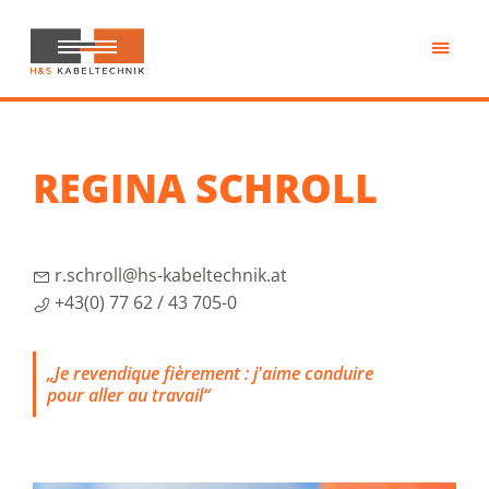
Passer
au
contenu
H&S
principal
Kabeltechnik
REGINA SCHROLL
r.schroll@hs-kabeltechnik.at
+43(0) 77 62 / 43 705-0
„Je revendique fièrement : j'aime conduire
pour aller au travail“