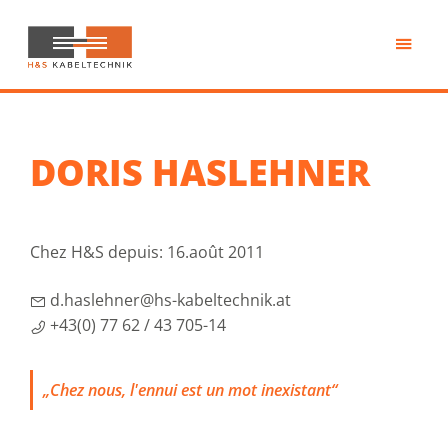
Passer
au
contenu
H&S
principal
Kabeltechnik
DORIS HASLEHNER
Chez H&S depuis: 16.août 2011
d.haslehner@hs-kabeltechnik.at
+43(0) 77 62 / 43 705-14
„Chez nous, l'ennui est un mot inexistant“