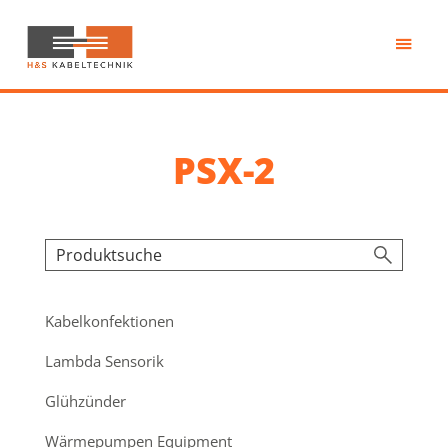
Zum
Inhalt
springen
H&S
Kabeltechnik
PSX-2
Kabelkonfektionen
Lambda Sensorik
Glühzünder
Wärmepumpen Equipment