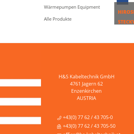
Wärmepumpen Equipment
HIROS
Alle Produkte
STECK
MEH
H&S Kabeltechnik GmbH
4761 Jagern 62
Enzenkirchen
AUSTRIA
+43(0) 77 62 / 43 705-0
+43(0) 77 62 / 43 705-50