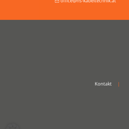
office@hs-kabeltechnik.at
Kontakt
|