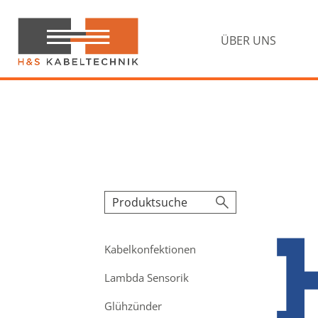
Zur
Zum
Hauptnavigation
Inhalt
springen
springen
ÜBER UNS
H&S
Kabeltechnik
Kabelkonfektionen
Lambda Sensorik
Glühzünder