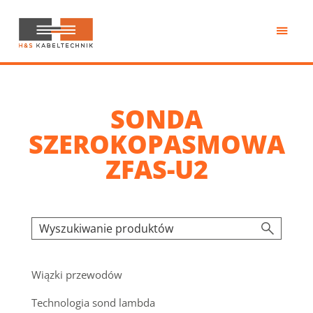
Przejdź
do
treści
H&S
Kabeltechnik
SONDA
SZEROKOPASMOWA
ZFAS-U2
Wiązki przewodów
Technologia sond lambda