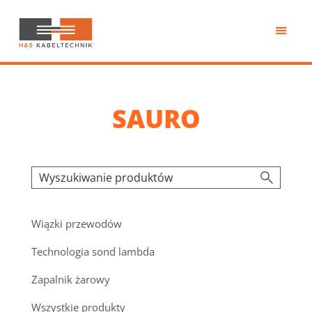
Przejdź
do
treści
H&S
Kabeltechnik
SAURO
Wiązki przewodów
Technologia sond lambda
Zapalnik żarowy
Wszystkie produkty