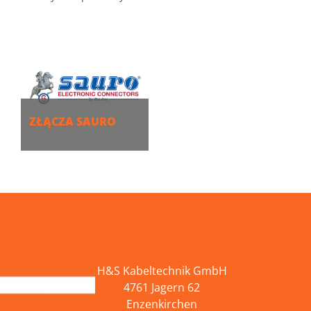
ZŁĄCZA SAURO
WIĘCEJ
H&S Kabeltechnik GmbH
4761 Jagern 62
Enzenkirchen