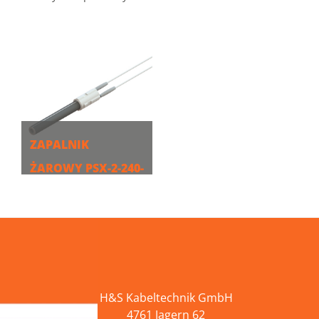
ZAPALNIK
ŻAROWY PSX-2-240-
B
WIĘCEJ
H&S Kabeltechnik GmbH
4761 Jagern 62