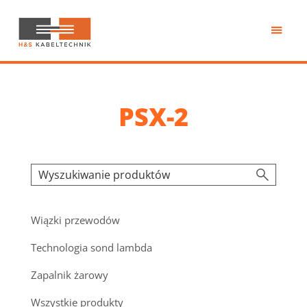
Przejdź
do
treści
H&S
Kabeltechnik
PSX-2
Wiązki przewodów
Technologia sond lambda
Zapalnik żarowy
Wszystkie produkty