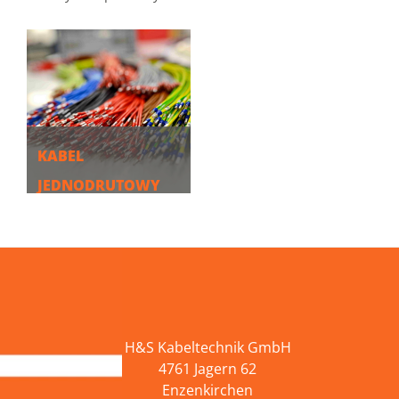
KABEL
JEDNODRUTOWY
WIĘCEJ
H&S Kabeltechnik GmbH
4761 Jagern 62
Enzenkirchen