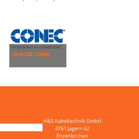
ZŁĄCZA CONEC
WIĘCEJ
H&S Kabeltechnik GmbH
4761 Jagern 62
Enzenkirchen