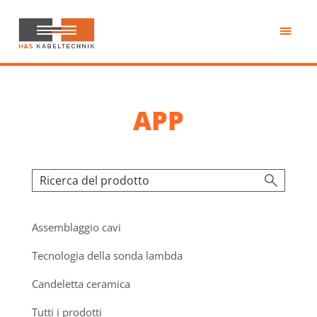
Passa
al
contenuto
H&S
principale
Kabeltechnik
APP
Assemblaggio cavi
Tecnologia della sonda lambda
Candeletta ceramica
Tutti i prodotti