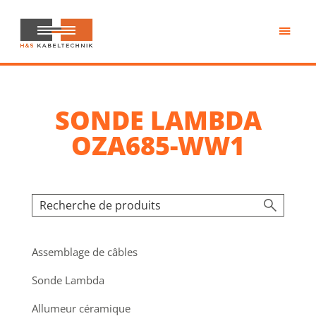
Passer
au
contenu
H&S
principal
Kabeltechnik
SONDE LAMBDA
OZA685-WW1
Assemblage de câbles
Sonde Lambda
Allumeur céramique