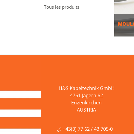
Tous les produits
MOULA
PLU
H&S Kabeltechnik GmbH
4761 Jagern 62
Enzenkirchen
AUSTRIA
+43(0) 77 62 / 43 705-0