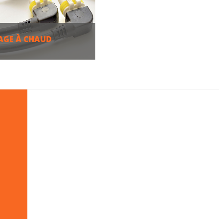
GE À CHAUD
S