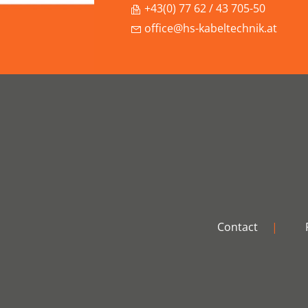
+43(0) 77 62 / 43 705-50
office@hs-kabeltechnik.at
Contact
|