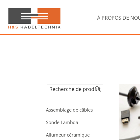
Passer
Passer
à
au
la
contenu
À PROPOS DE NO
navigation
principal
principale
H&S
Kabeltechnik
Assemblage de câbles
Sonde Lambda
Allumeur céramique