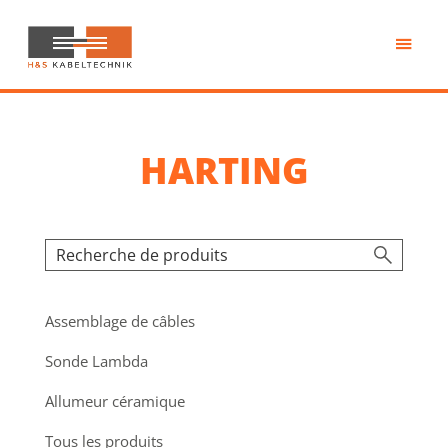
Passer
au
contenu
H&S
principal
Kabeltechnik
HARTING
Assemblage de câbles
Sonde Lambda
Allumeur céramique
Tous les produits