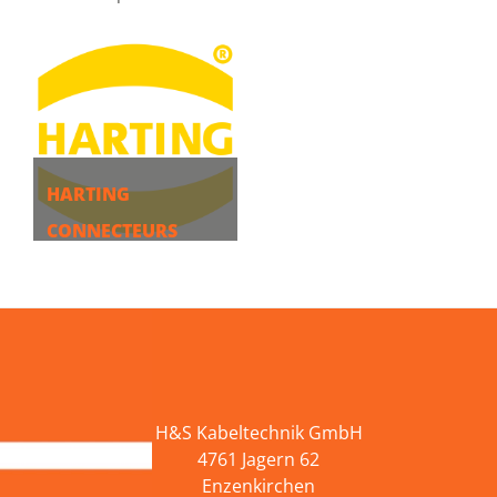
HARTING
CONNECTEURS
PLUS
H&S Kabeltechnik GmbH
4761 Jagern 62
Enzenkirchen