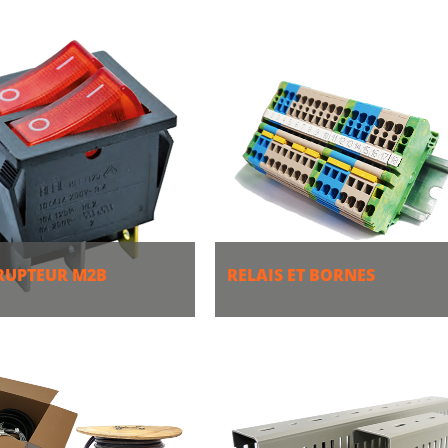
S
PLUS
RUPTEUR M2B
RELAIS ET BORNES
S
PLUS