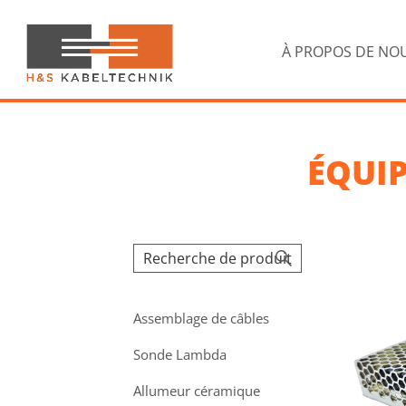
Passer
Passer
à
au
la
contenu
À PROPOS DE NO
navigation
principal
principale
H&S
Kabeltechnik
ÉQUI
Assemblage de câbles
Sonde Lambda
Allumeur céramique