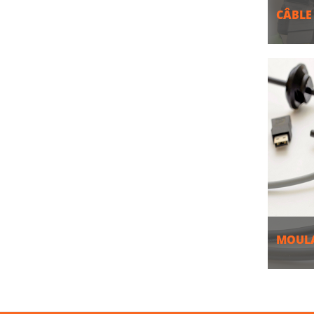
CÂBLE
PLU
MOULA
PLU