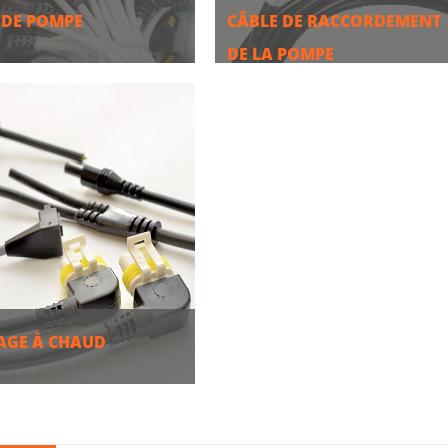
 DE POMPE
CÂBLE DE RACCORDEMENT
DE LA POMPE
S
PLUS
GE À CHAUD
S