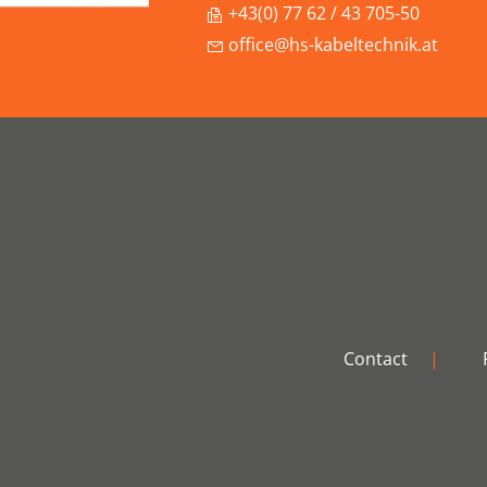
+43(0) 77 62 / 43 705-50
office@hs-kabeltechnik.at
Contact
|