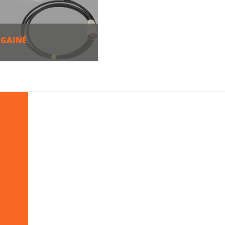
 GAINÉ
S