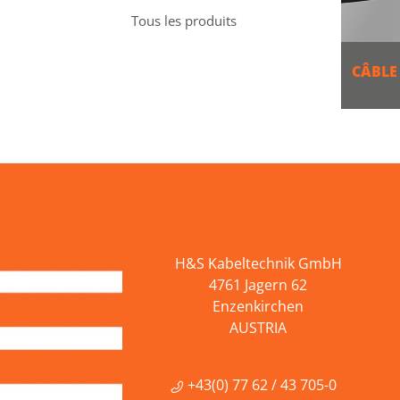
Tous les produits
CÂBLE
PLU
H&S Kabeltechnik GmbH
4761 Jagern 62
Enzenkirchen
AUSTRIA
+43(0) 77 62 / 43 705-0