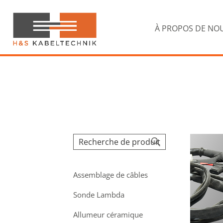
Passer
Passer
à
au
la
contenu
À PROPOS DE NO
navigation
principal
principale
H&S
Kabeltechnik
Assemblage de câbles
Sonde Lambda
Allumeur céramique